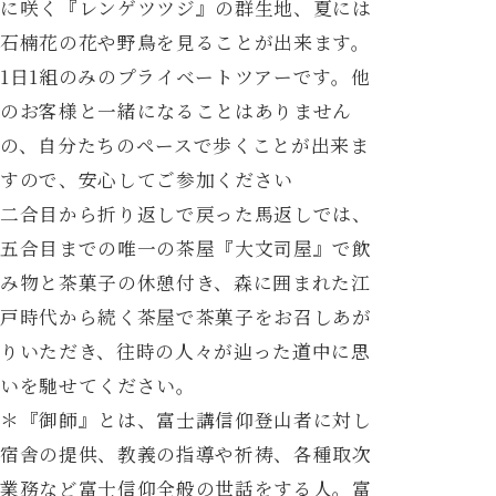
に咲く『レンゲツツジ』の群生地、夏には
石楠花の花や野鳥を見ることが出来ます。
1日1組のみのプライベートツアーです。他
のお客様と一緒になることはありません
の、自分たちのペースで歩くことが出来ま
すので、安心してご参加ください
二合目から折り返しで戻った馬返しでは、
五合目までの唯一の茶屋『大文司屋』で飲
み物と茶菓子の休憩付き、森に囲まれた江
戸時代から続く茶屋で茶菓子をお召しあが
りいただき、往時の人々が辿った道中に思
いを馳せてください。
＊『御師』とは、富士講信仰登山者に対し
宿舎の提供、教義の指導や祈祷、各種取次
業務など富士信仰全般の世話をする人。富