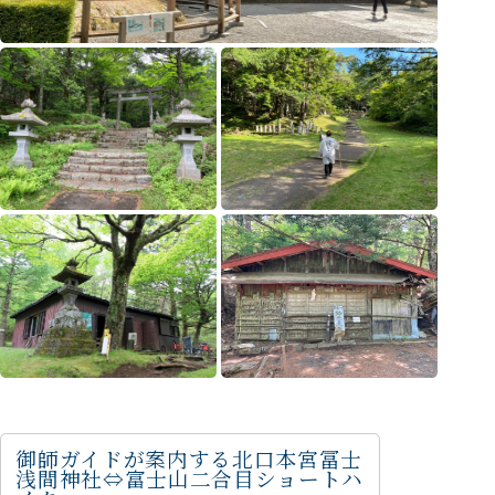
御師ガイドが案内する北口本宮冨士
浅間神社⇔富士山二合目ショートハ