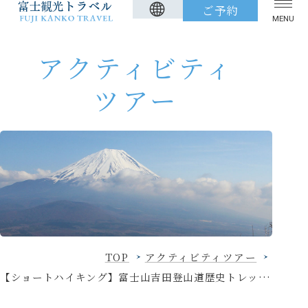
ご予約
MENU
アクティビティ
ツアー
TOP
アクティビティツアー
観光タクシー
レンタサイクル
貸切バス
FAQ
アクセス
周辺観光
荷物お預かりサービス
新着情報
TOP
アクティビティツアー
標準旅行約款
特定商取引に基づく表記
【ショートハイキング】富士山吉田登山道歴史トレッキング
カスタマーハラスメント基本指針