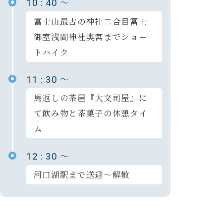
～
10 : 40
富士山最古の神社二合目冨士
御室浅間神社奥宮までショー
トハイク
～
11 : 30
馬返しの茶屋『大文司屋』に
て飲み物と茶菓子の休憩タイ
ム
～
12 : 30
河口湖駅まで送迎～解散