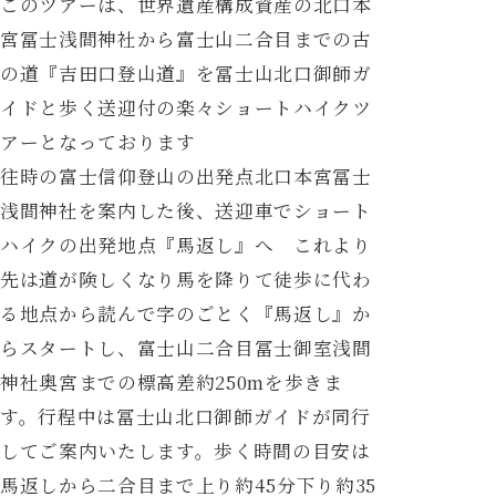
このツアーは、世界遺産構成資産の北口本
宮冨士浅間神社から富士山二合目までの古
の道『吉田口登山道』を冨士山北口御師ガ
イドと歩く送迎付の楽々ショートハイクツ
アーとなっております
往時の富士信仰登山の出発点北口本宮冨士
浅間神社を案内した後、送迎車でショート
ハイクの出発地点『馬返し』へ これより
先は道が険しくなり馬を降りて徒歩に代わ
る地点から読んで字のごとく『馬返し』か
らスタートし、富士山二合目冨士御室浅間
神社奥宮までの標高差約250mを歩きま
す。行程中は冨士山北口御師ガイドが同行
してご案内いたします。歩く時間の目安は
馬返しから二合目まで上り約45分下り約35