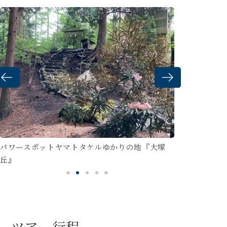
パワースポットヤマトタケルゆかりの地『大塚
世界遺産吉田口登山道
丘』
ツアー行程