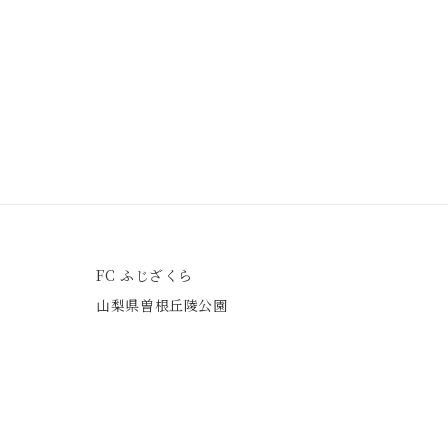
FC ふじざくら
山梨県曽根
丘陵公園