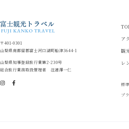
TO
ア
〒401-0301
山梨県南都留郡富士河口湖町船津3644-1
観
山梨県知事登録旅行業第2-230号
レ
総合旅行業務取扱管理者 注連澤一仁
標
プ