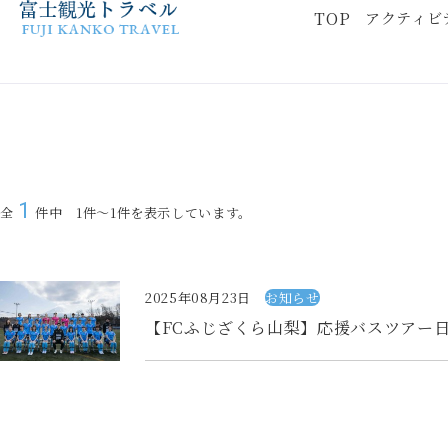
TOP
TOP
アクティビ
アクティビ
TOP
観光タクシー
1
全
件中 1件～1件を表示しています。
貸切バス
アクセス
2025年08月23日
お知らせ
荷物お預かりサービス
【FCふじざくら山梨】応援バスツアー
標準旅行約款
特定商取引に基づく表記
カスタマーハラスメント基本