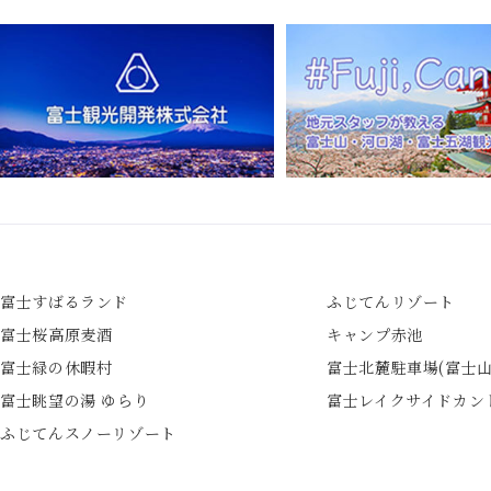
富士すばるランド
ふじてんリゾート
富士桜高原麦酒
キャンプ赤池
富士緑の休暇村
富士北麓駐車場
(富士
富士眺望の湯 ゆらり
富士レイクサイド
カン
ふじてんスノーリゾート