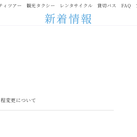
ティツアー
ティツアー
観光タクシー
観光タクシー
レンタサイクル
レンタサイクル
貸切バス
貸切バス
FAQ
FAQ
新着情報
アクティビティツアー
レンタサイクル
FAQ
周辺観光
新着情報
日程変更について
指針
プライバシーポリシー
旅行業務取扱料金表