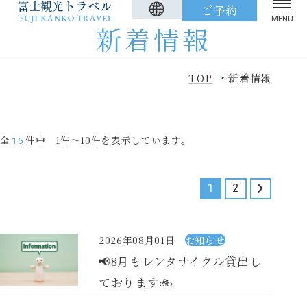
ご予約
MENU
新着情報
TOP
新着情報
TOP
アクティビティツアー
全
件中 1件～10件を表示しています。
15
観光タクシー
レンタサイクル
貸切バス
FAQ
1
2
アクセス
周辺観光
荷物お預かりサービス
新着情報
2026年08月01日
お知らせ
📢8月もレンタサイクル貸出し
標準旅行約款
特定商取引に基づく表記
ております🚲
カスタマーハラスメント基本指針