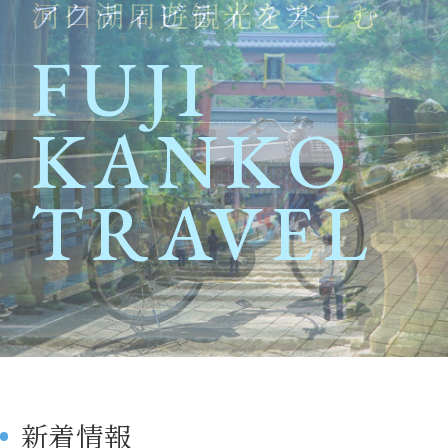
河口湖周遊観光を楽しむ
アクティビティツアー
プライバシーポリシー
旅行業務取扱料金表
FUJI
FUJI
KANKO
KANKO
TRAVEL
TRAVEL
新着情報