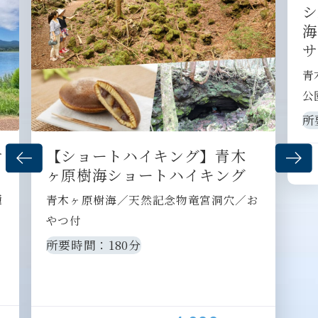
シ
海
サ
青
公
所
サ
【ショートハイキング】青木
ヶ原樹海ショートハイキング
鐘
青木ヶ原樹海／天然記念物竜宮洞穴／お
やつ付
所要時間：180分