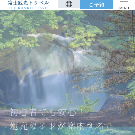
ご予約
MENU
TOP
アクティビティツアー
観光タクシー
レンタサイクル
貸切バス
FAQ
アクセス
周辺観光
荷物お預かりサービス
新着情報
初心者でも安心！
標準旅行約款
特定商取引に基づく表記
便利なレンタサイクルで
地元ガイドが案内する
カスタマーハラスメント基本指針